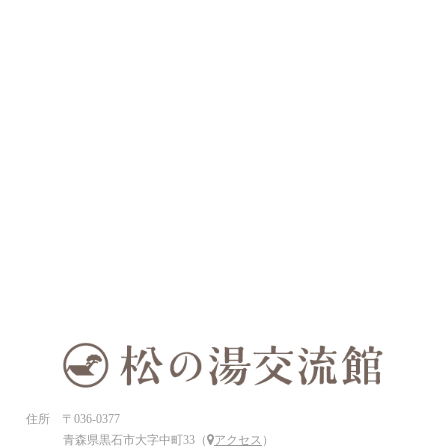
住所 〒036-0377
青森県黒石市大字中町33（
アクセス
）