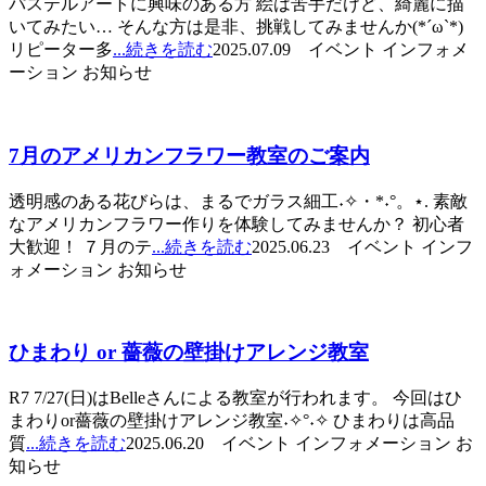
パステルアートに興味のある方 絵は苦手だけど、綺麗に描
いてみたい… そんな方は是非、挑戦してみませんか(*´ω`*)
リピーター多
...続きを読む
2025.07.09 イベント インフォメ
ーション お知らせ
7月のアメリカンフラワー教室のご案内
透明感のある花びらは、まるでガラス細工˖✧・*˖°。⋆. 素敵
なアメリカンフラワー作りを体験してみませんか？ 初心者
大歓迎！ ７月のテ
...続きを読む
2025.06.23 イベント インフ
ォメーション お知らせ
ひまわり or 薔薇の壁掛けアレンジ教室
R7 7/27(日)はBelleさんによる教室が行われます。 今回はひ
まわりor薔薇の壁掛けアレンジ教室˖✧°˖✧ ひまわりは高品
質
...続きを読む
2025.06.20 イベント インフォメーション お
知らせ