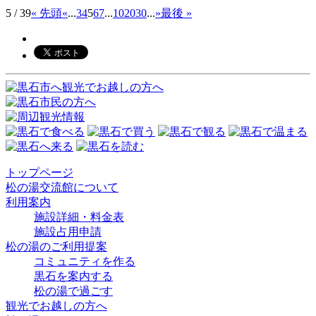
5 / 39
« 先頭
«
...
3
4
5
6
7
...
10
20
30
...
»
最後 »
トップページ
松の湯交流館について
利用案内
施設詳細・料金表
施設占用申請
松の湯のご利用提案
コミュニティを作る
黒石を案内する
松の湯で過ごす
観光でお越しの方へ