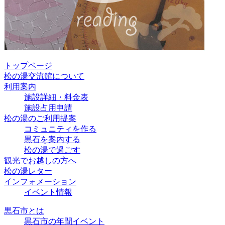
トップページ
松の湯交流館について
利用案内
施設詳細・料金表
施設占用申請
松の湯のご利用提案
コミュニティを作る
黒石を案内する
松の湯で過ごす
観光でお越しの方へ
松の湯レター
インフォメーション
イベント情報
黒石市とは
黒石市の年間イベント