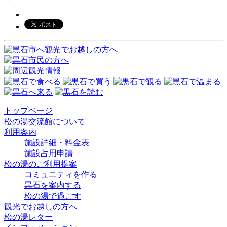
ナ
ビ
ゲ
ー
シ
ョ
ン
トップページ
松の湯交流館について
利用案内
施設詳細・料金表
施設占用申請
松の湯のご利用提案
コミュニティを作る
黒石を案内する
松の湯で過ごす
観光でお越しの方へ
松の湯レター