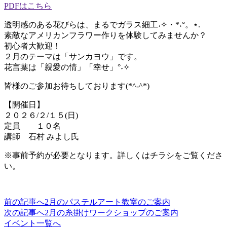
PDFはこちら
透明感のある花びらは、まるでガラス細工˖✧・*˖°。⋆.
素敵なアメリカンフラワー作りを体験してみませんか？
初心者大歓迎！
２月のテーマは「サンカヨウ」です。
花言葉は「親愛の情」「幸せ」°˖✧
皆様のご参加お待ちしております(*^-^*)
【開催日】
２０２６/２/１５(日)
定員 １０名
講師 石村 みよし氏
※事前予約が必要となります。詳しくはチラシをご覧くださ
い。
前の記事へ
2月のパステルアート教室のご案内
投
次の記事へ
2月の糸掛けワークショップのご案内
稿
イベント一覧へ