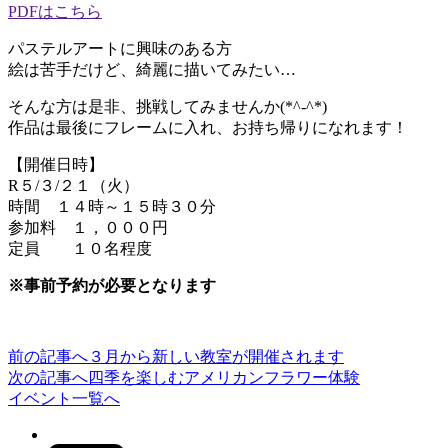
PDFはこちら
パステルアートに興味のある方
絵は苦手だけど、綺麗に描いてみたい…
そんな方は是非、挑戦してみませんか(*^-^*)
作品は最後にフレームに入れ、お持ち帰りになれます！
【開催日時】
R５/３/２１（火）
時間 １４時～１５時３０分
参加料 １，０００円
定員 １０名程度
※事前予約が必要となります
前の記事へ
３月から新しい教室が開催されます
投
次の記事へ
四季を楽しむアメリカンフラワー体験
稿
イベント一覧へ
ナ