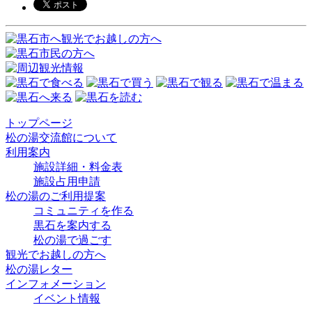
ビ
ゲ
ー
シ
ョ
ン
トップページ
松の湯交流館について
利用案内
施設詳細・料金表
施設占用申請
松の湯のご利用提案
コミュニティを作る
黒石を案内する
松の湯で過ごす
観光でお越しの方へ
松の湯レター
インフォメーション
イベント情報