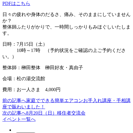
PDFはこちら
日々の疲れや身体のだるさ、痛み、そのままにしていません
か？
整体師ふたりがかりで、一時間しっかりもみほぐしいたしま
す。
日時：7月15日（土）
10時～17時 （予約状況をご確認の上ご予約くださ
い。）
整体師：榊田整体 榊田好友・真由子
会場：松の湯交流館
費用：お一人さま 4,000円
前の記事へ
家庭でできる簡単エアコンお手入れ講座・手相講
投
座で賑わいました！
稿
次の記事へ
8月20日（日）移住者交流会
イベント一覧へ
ナ
ビ