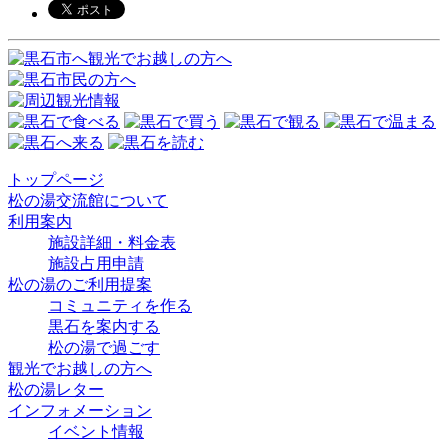
ゲ
ー
シ
ョ
ン
トップページ
松の湯交流館について
利用案内
施設詳細・料金表
施設占用申請
松の湯のご利用提案
コミュニティを作る
黒石を案内する
松の湯で過ごす
観光でお越しの方へ
松の湯レター
インフォメーション
イベント情報